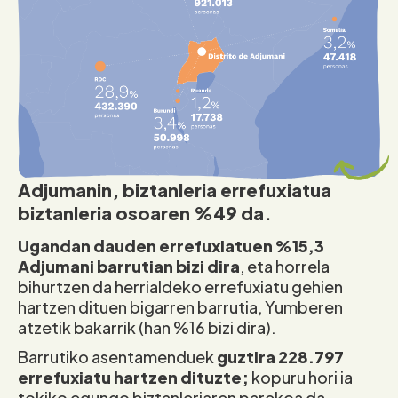
Adjumanin, biztanleria errefuxiatua
biztanleria osoaren %49 da.
Ugandan dauden errefuxiatuen %15,3
Adjumani barrutian bizi dira
, eta horrela
bihurtzen da herrialdeko errefuxiatu gehien
hartzen dituen bigarren barrutia, Yumberen
atzetik bakarrik (han %16 bizi dira).
Barrutiko asentamenduek
guztira 228.797
errefuxiatu hartzen dituzte;
kopuru hori ia
tokiko egungo biztanleriaren parekoa da