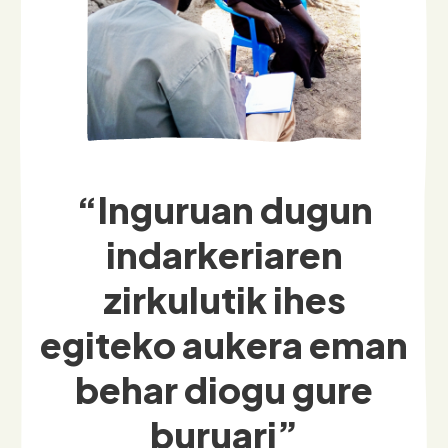
“Inguruan dugun
indarkeriaren
zirkulutik ihes
egiteko aukera eman
behar diogu gure
buruari”
Sentsibilizazioak eta babesak genero-
indarkeriatik bizirik atera diren emakumeei