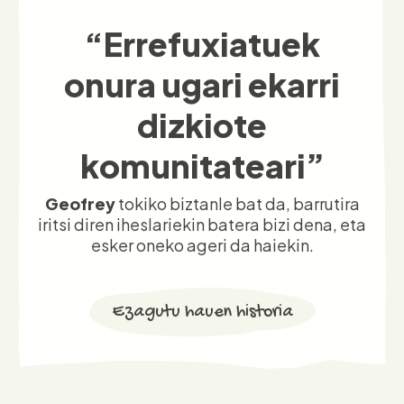
onura ugari ekarri
dizkiote
komunitateari”
Geofrey
tokiko biztanle bat da, barrutira
iritsi diren iheslariekin batera bizi dena, eta
esker oneko ageri da haiekin.
Ezagutu hauen historia