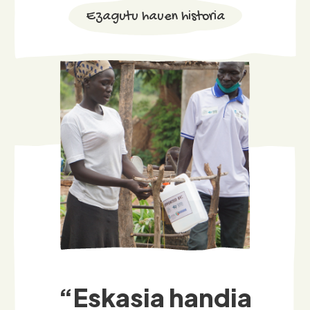
“Eskasia handia
dago baliabideetan,