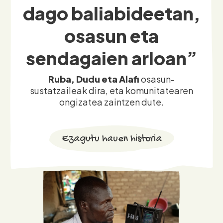
osasun eta
sendagaien arloan”
Ruba, Dudu eta Alafi
osasun-
sustatzaileak dira, eta komunitatearen
ongizatea zaintzen dute.
Ezagutu hauen historia