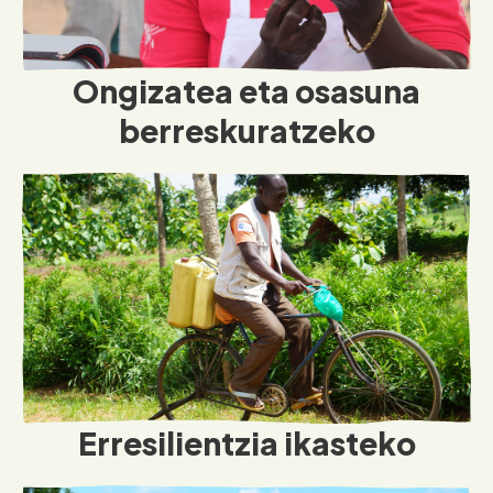
Ongizatea eta osasuna
berreskuratzeko
Erresilientzia ikasteko