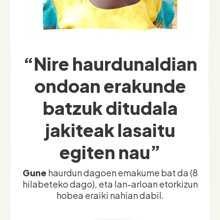
“Nire haurdunaldian
ondoan erakunde
batzuk ditudala
jakiteak lasaitu
egiten nau”
Gune
haurdun dagoen emakume bat da (8
hilabeteko dago), eta lan-arloan etorkizun
hobea eraiki nahian dabil.
Ezagutu hauen historia