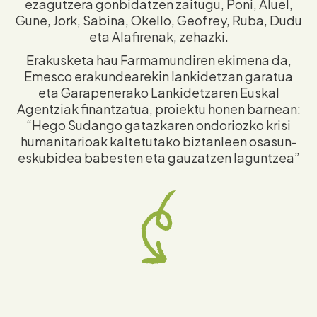
ezagutzera gonbidatzen zaitugu, Poni, Aluel,
Gune, Jork, Sabina, Okello, Geofrey, Ruba, Dudu
eta Alafirenak, zehazki.
Erakusketa hau Farmamundiren ekimena da,
Emesco erakundearekin lankidetzan garatua
eta Garapenerako Lankidetzaren Euskal
Agentziak finantzatua, proiektu honen barnean:
“Hego Sudango gatazkaren ondoriozko krisi
humanitarioak kaltetutako biztanleen osasun-
eskubidea babesten eta gauzatzen laguntzea”