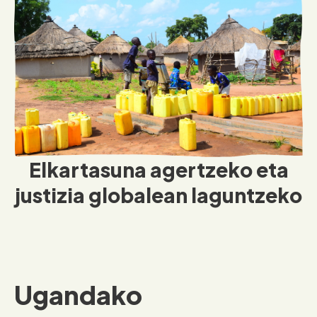
Elkartasuna agertzeko eta
justizia globalean laguntzeko
Ugandako
errefuxioaren
erretratuak