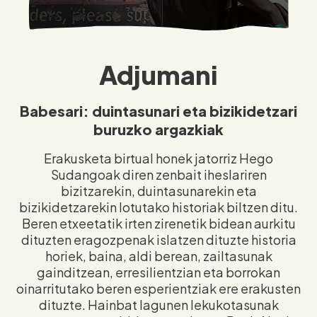
Adjumani
Babesari: duintasunari eta bizikidetzari
buruzko argazkiak
Erakusketa birtual honek jatorriz Hego
Sudangoak diren zenbait iheslariren
bizitzarekin, duintasunarekin eta
bizikidetzarekin lotutako historiak biltzen ditu.
Beren etxeetatik irten zirenetik bidean aurkitu
dituzten eragozpenak islatzen dituzte historia
horiek, baina, aldi berean, zailtasunak
gainditzean, erresilientzian eta borrokan
oinarritutako beren esperientziak ere erakusten
dituzte. Hainbat lagunen lekukotasunak