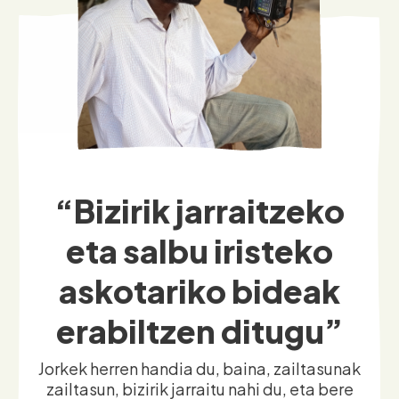
“Bizirik jarraitzeko
eta salbu iristeko
askotariko bideak
erabiltzen ditugu”
Jorkek herren handia du, baina, zailtasunak
zailtasun, bizirik jarraitu nahi du, eta bere
seme-alaben bizitza hobetu