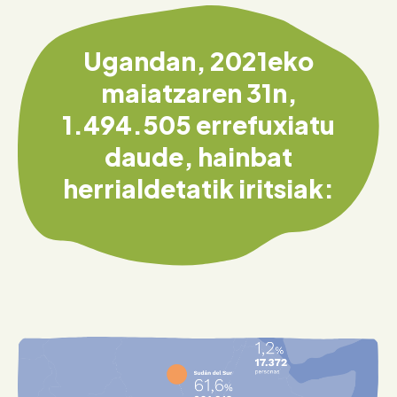
Ugandan, 2021eko
maiatzaren 31n,
1.494.505 errefuxiatu
daude, hainbat
herrialdetatik iritsiak: