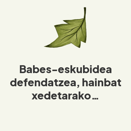
Babes-eskubidea
defendatzea, hainbat
xedetarako…