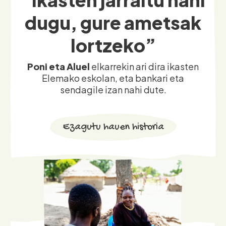
lortzeko”
Poni eta Aluel
elkarrekin ari dira ikasten
Elemako eskolan, eta bankari eta
sendagile izan nahi dute.
Ezagutu hauen historia