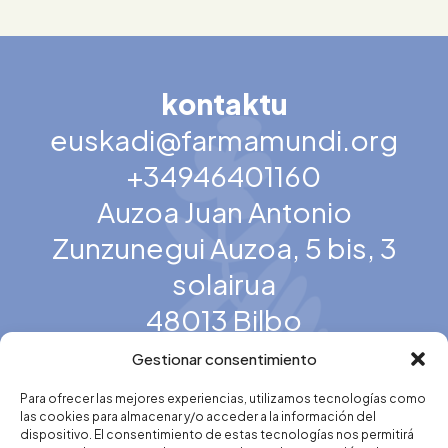
kontaktu
euskadi@farmamundi.org
+34946401160
Auzoa Juan Antonio
Zunzunegui Auzoa, 5 bis, 3
solairua
48013 Bilbo
Gestionar consentimiento
Para ofrecer las mejores experiencias, utilizamos tecnologías como
Ekimena
las cookies para almacenar y/o acceder a la información del
dispositivo. El consentimiento de estas tecnologías nos permitirá