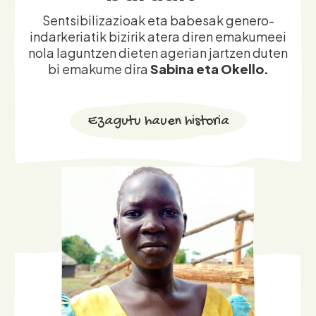
nola laguntzen dieten agerian jartzen duten
bi emakume dira
Sabina eta Okello.
Ezagutu hauen historia