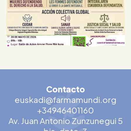
Contacto
euskadi@farmamundi.org
+34946401160
Av. Juan Antonio Zunzunegui 5