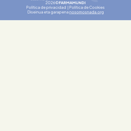
2026©
FARMAMUNDI
Política de privacidad
Política de Cookies
Diseinua eta garapena
nosomosnada.org