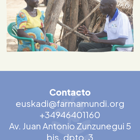
Contacto
euskadi@farmamundi.org
+34946401160
Av. Juan Antonio Zunzunegui 5
bis, dpto. 3